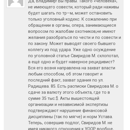
Да, Владимир! Вы правы. Такого «человека»,
не имеющего совести, который ради наживы
будет шагать по тр—м, может остановить
только уголовный кодекс. К сожалению при
обращении в органы, опера, занимающиеся
вопросом по жалобам охотников,не имеют
желания разобраться по чести и по совести и
по закону. Может выводят своего бывшего
коллегу из под удара. Уже одно осуждение
по уголовной статье Свиридов М. схлопотал,
а ещё одно и будет наверное рецидивист?
Вся его возня направлена на захват власти
любым способом, об этом говорит и
последний факт, захват здания по ул.
Радищева. 85. Есть расписки Свиридова М. о
сдаче за валюту этого объекта, где то в
сумме 35 тыс.$. Акты вышестоящей
организации и независимой экспертизы
подтверждают нарушение финансовой
дисциплины (так по мягче) и норм Устава.
Теперь, совершив подлог, Свиридов М. не
имея никакого отношения к УООР вообще,