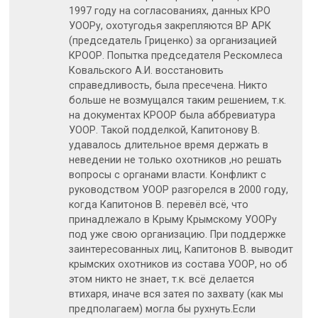
1997 году на согласованиях, данных КРО
УООРу, охотугодья закрепляются ВР АРК
(председатель Гриценко) за организацией
КРООР. Попытка председателя Рескомлеса
Ковальского А.И. восстановить
справедливость, была пресечена. Никто
больше не возмущался таким решением, т.к.
на документах КРООР была аббревиатура
УООР. Такой подделкой, Капитонову В.
удавалось длительное время держать в
неведении не только охотников ,но решать
вопросы с органами власти. Конфликт с
руководством УООР разгорелся в 2000 году,
когда Капитонов В. перевёл всё, что
принадлежало в Крыму Крымскому УООРу
под уже свою организацию. При поддержке
заинтересованных лиц, Капитонов В. выводит
крымских охотников из состава УООР, но об
этом никто не знает, т.к. всё делается
втихаря, иначе вся затея по захвату (как мы
предполагаем) могла бы рухнуть.Если