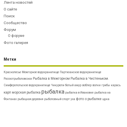
Лента новостей
О сайте
Поиск
Сообщество
Форум
О форуме
Фото галерея
Метки
Краснолесье
Межгорное водохранилище
Партизанское водохранилище
Рыбалка в Межгорном
Рыбалка в Чистеньком.
Росохотрыболовсоюз
Симферопольское водохранилище
Чикурели
белый амур
воблер
волки
грибы
карась
рыбалка
карп
морская рыбалка
рыбалка в Ивановке
рыбалка на
фото о рыбалке
Фонтанах
рыбацкая деревня
рыболовный спорт
уха
щука