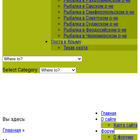
Рыбалка в Раздольненском р-не
Рыбалка в Сакском р-не
Рыбалка в Симферопольском р-не
Рыбалка в Советском р-не
Рыбалка в Судакском р-не
Рыбалка в Феодосийском р-не
Рыбалка в Черноморском р-не
Охота в Крыму
Тихая охота
Select Category:
Рыбачим в Крыму
Сайт о рыбалке
Главная
Вы здесь:
О сайте
Карта сайта
Главная
»
Форум
О форуме